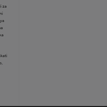
i za
ni
 ya
na
ika
kati
o,