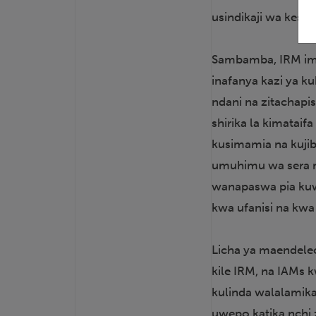
usindikaji wa kesi 
Sambamba, IRM i
inafanya kazi ya k
ndani na zitachapi
shirika la kimatai
kusimamia na kujib
umuhimu wa sera n
wanapaswa pia kuw
kwa ufanisi na kwa 
Licha ya maendele
kile IRM, na IAMs k
kulinda walalamikaj
uwepo katika nchi 