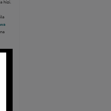
 hizi.
ila
nwa
 na