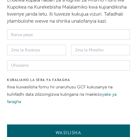
Kupokea na Kurekebisha Malalamiko kwa kujiandikisha
kwenye jarida letu. Ili tuweze kukujua vizuri. Tafadhali
jitambulishe wewe na shirika unalofanyia kazi.
KUBALIANO LA SERA YA FARAGHA
Kwa kuwasilisha fomu hii unaruhusu GCF kukusanya na
meletwa karibu na nyumbani katika kesi za hivi karibuni
kuhifadhi data zilizoingizwa kulingana na maelezo
yake ya
 IRM. Walalamikaji katika kesi hizi waliomba usiri kwa sa
faragha
lipiza kisasi. Kama sehemu ya taratibu za IRM, tumefanya
we na tathmini za hatari ambazo zinaendelea kufuatiliwa 
ushauriana na walalamikaji. Muktadha wa kufungwa kwa 
WASILISHA
siwasi huu, na pia kutoa changamoto zingine kadhaa kati