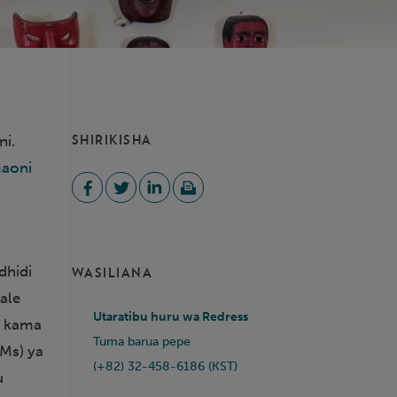
ni.
SHIRIKISHA
maoni
dhidi
WASILIANA
ale
Utaratibu huru wa Redress
a kama
Tuma barua pepe
AMs) ya
(+82) 32-458-6186 (KST)
u