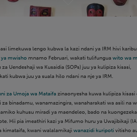
isasi limekuwa lengo kubwa la kazi ndani ya IRM hivi karibu
u ya mwisho
mnamo Februari, wakati tulifungua
wito wa 
u za Uendeshaji wa Kusaidia (SOPs) juu ya kulipiza kisasi,
ti kubwa juu ya suala hilo ndani na nje ya IRM.
buni za Umoja wa Mataifa
zinaonyesha kuwa kulipiza kisasi 
i za binadamu, wanamazingira, wanaharakati wa asili na w
amiko kuhusu miradi ya maendeleo, bado na kuongezek
te. Hii pia imeathiri kazi ya Mifumo huru ya Uwajibikaji (I
za kimataifa, kwani walalamikaji
wanazidi kuripoti
vitisho a