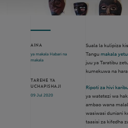
Suala la kulipiza k
AINA
Tangu
makala yet
ya makala Habari na
makala
juu ya Taratibu zet
kumekuwa na haraka
TAREHE YA
UCHAPISHAJI
Ripoti za hivi kari
09 Jul 2020
ya watetezi wa hak
ambao wana malal
wasiwasi duniani ko
taasisi za kifedha 