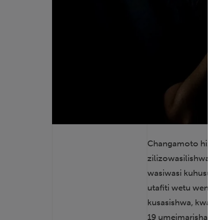
Changamoto hizi zi
zilizowasilishwa na
wasiwasi kuhusu ku
utafiti wetu wenye
kusasishwa, kwa k
19 umeimarisha wa