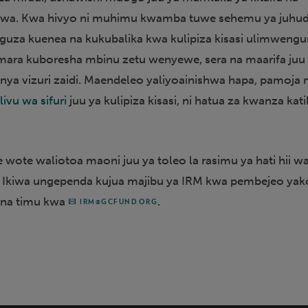
uiliwa. Kwa hivyo ni muhimu kwamba tuwe sehemu ya juhud
guza kuenea na kukubalika kwa kulipiza kisasi ulimwengu
mara kuboresha mbinu zetu wenyewe, sera na maarifa juu
anya vizuri zaidi. Maendeleo yaliyoainishwa hapa, pamoja 
ivu wa sifuri
juu ya kulipiza kisasi, ni hatua za kwanza kat
 wote waliotoa maoni juu ya toleo la rasimu ya hati hii wa
 Ikiwa ungependa kujua majibu ya IRM kwa pembejeo yak
a na timu kwa
.
IRM@GCFUND.ORG