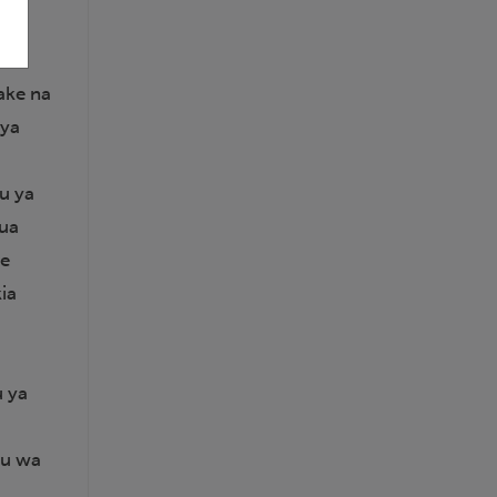
ti.
ake na
 ya
a
u ya
bua
ke
ia
 ya
tu wa