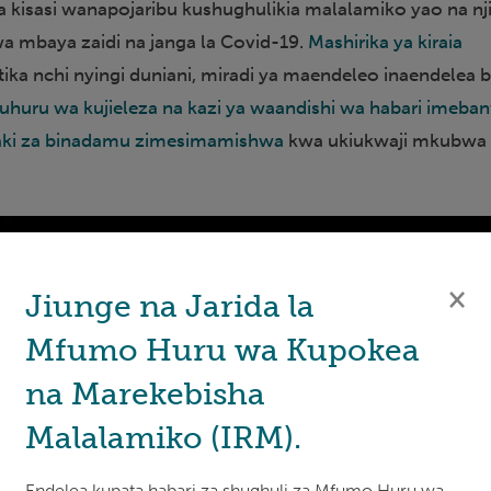
a kisasi wanapojaribu kushughulikia malalamiko yao na njia
a mbaya zaidi na janga la Covid-19.
Mashirika ya kiraia
ika nchi nyingi duniani, miradi ya maendeleo inaendelea b
uhuru wa kujieleza na kazi ya waandishi wa habari imeba
haki za binadamu zimesimamishwa
kwa ukiukwaji mkubwa
×
Jiunge na Jarida la
Mfumo Huru wa Kupokea
na Marekebisha
Malalamiko (IRM).
Endelea kupata habari za shughuli za Mfumo Huru wa