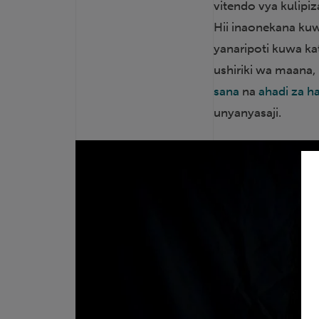
vitendo vya kulipiz
Hii inaonekana kuw
yanaripoti kuwa kat
ushiriki wa maana,
sana
na
ahadi za 
unyanyasaji.