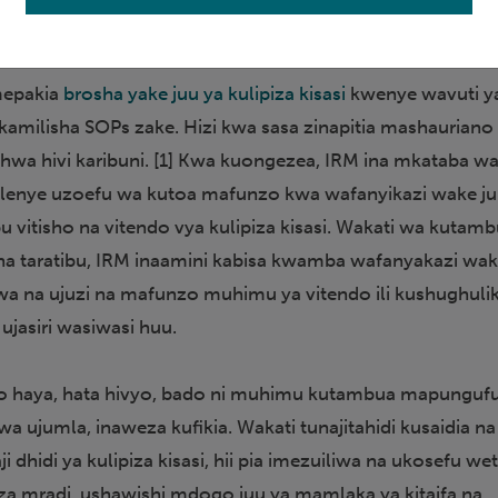
hizi, kama vile kuzuia uwezo wetu wa kufanya ziara za tovu
mepakia
brosha yake juu ya kulipiza kisasi
kwenye wavuti y
ukamilisha SOPs zake. Hizi kwa sasa zinapitia mashauriano
shwa hivi karibuni. [1] Kwa kuongezea, IRM ina mkataba w
fa lenye uzoefu wa kutoa mafunzo kwa wafanyikazi wake ju
u vitisho na vitendo vya kulipiza kisasi. Wakati wa kutam
a taratibu, IRM inaamini kabisa kwamba wafanyakazi wa
a na ujuzi na mafunzo muhimu ya vitendo ili kushughulik
ujasiri wasiwasi huu.
o haya, hata hivyo, bado ni muhimu kutambua mapungufu
wa ujumla, inaweza kufikia. Wakati tunajitahidi kusaidia na
i dhidi ya kulipiza kisasi, hii pia imezuiliwa na ukosefu we
za mradi, ushawishi mdogo juu ya mamlaka ya kitaifa na