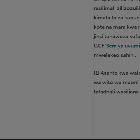
rasilimali zilizoz
kimataifa za kupun
kote na mara kwa 
jinsi tunaweza kuf
GCF"
Sera ya uvumil
mwelekeo sahihi.
[1] Asante kwa wale
wa wito wa maoni.
tafadhali wasilian