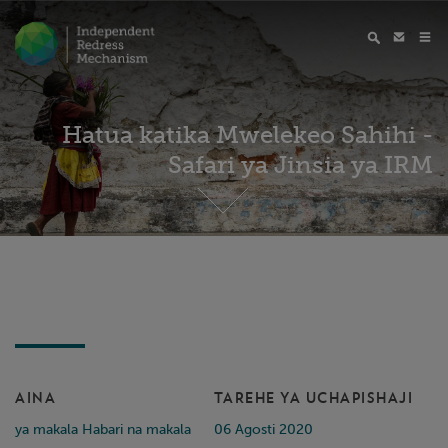
Hatua katika Mwelekeo Sahihi -
Safari ya Jinsia ya IRM
AINA
TAREHE YA UCHAPISHAJI
ya makala Habari na makala
06 Agosti 2020