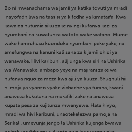
Bo ni mwanachama wa jamii ya katika tovuti ya mradi
inayofadhiliwa na taasisi ya kifedha ya kimataifa. Kwa
kawaida hutumia siku zake nyingi kufanya kazi za
nyumbani na kuwatunza watoto wake watano. Mume
wake hamruhusu kuondoka nyumbani peke yake, na
amefungwa na kanuni kali sana za kijamii dhidi ya
wanawake. Hivi karibuni, alijiunga kwa siri na Ushirika
wa Wanawake, ambapo yeye na majirani zake wa
hufanya nguo za meza kwa ajili ya kuuza. Shughuli hii
ni moja ya vyanzo vyake vichache vya furaha, kwani
anaweza kukutana na marafiki zake na anaweza
kupata pesa za kujitunza mwenyewe. Hata hivyo,
mradi wa hivi karibuni, unaotekelezwa pamoja na
Serikali, umevunja jengo la Ushirika kujenga bwawa,
na hakuna fidia nzuri iliyotolewa kwa wanawake