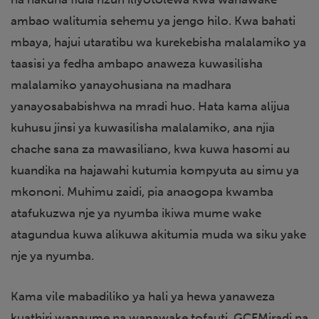
ambao walitumia sehemu ya jengo hilo. Kwa bahati
mbaya, hajui utaratibu wa kurekebisha malalamiko ya
taasisi ya fedha ambapo anaweza kuwasilisha
malalamiko yanayohusiana na madhara
yanayosababishwa na mradi huo. Hata kama alijua
kuhusu jinsi ya kuwasilisha malalamiko, ana njia
chache sana za mawasiliano, kwa kuwa hasomi au
kuandika na hajawahi kutumia kompyuta au simu ya
mkononi. Muhimu zaidi, pia anaogopa kwamba
atafukuzwa nje ya nyumba ikiwa mume wake
atagundua kuwa alikuwa akitumia muda wa siku yake
nje ya nyumba.
Kama vile mabadiliko ya hali ya hewa yanaweza
kuathiri wanaume na wanawake tofauti, GCFMiradi na