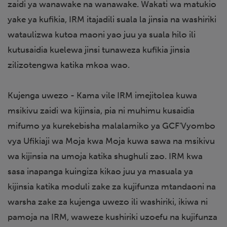
zaidi ya wanawake na wanawake. Wakati wa matukio
yake ya kufikia, IRM itajadili suala la jinsia na washiriki
wataulizwa kutoa maoni yao juu ya suala hilo ili
kutusaidia kuelewa jinsi tunaweza kufikia jinsia
zilizotengwa katika mkoa wao.
Kujenga uwezo - Kama vile IRM imejitolea kuwa
msikivu zaidi wa kijinsia, pia ni muhimu kusaidia
mifumo ya kurekebisha malalamiko ya GCF'Vyombo
vya Ufikiaji wa Moja kwa Moja kuwa sawa na msikivu
wa kijinsia na umoja katika shughuli zao. IRM kwa
sasa inapanga kuingiza kikao juu ya masuala ya
kijinsia katika moduli zake za kujifunza mtandaoni na
warsha zake za kujenga uwezo ili washiriki, ikiwa ni
pamoja na IRM, waweze kushiriki uzoefu na kujifunza