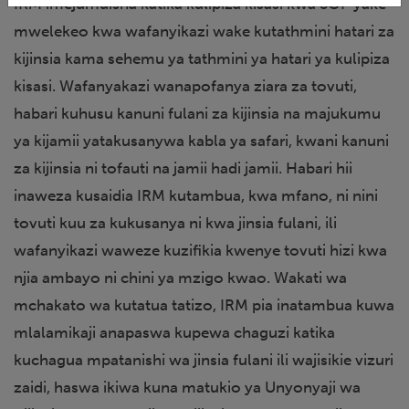
IRM imejumuisha katika kulipiza kisasi kwa SOP yake
mwelekeo kwa wafanyikazi wake kutathmini hatari za
kijinsia kama sehemu ya tathmini ya hatari ya kulipiza
kisasi. Wafanyakazi wanapofanya ziara za tovuti,
habari kuhusu kanuni fulani za kijinsia na majukumu
ya kijamii yatakusanywa kabla ya safari, kwani kanuni
za kijinsia ni tofauti na jamii hadi jamii. Habari hii
inaweza kusaidia IRM kutambua, kwa mfano, ni nini
tovuti kuu za kukusanya ni kwa jinsia fulani, ili
wafanyikazi waweze kuzifikia kwenye tovuti hizi kwa
njia ambayo ni chini ya mzigo kwao. Wakati wa
mchakato wa kutatua tatizo, IRM pia inatambua kuwa
mlalamikaji anapaswa kupewa chaguzi katika
kuchagua mpatanishi wa jinsia fulani ili wajisikie vizuri
zaidi, haswa ikiwa kuna matukio ya Unyonyaji wa