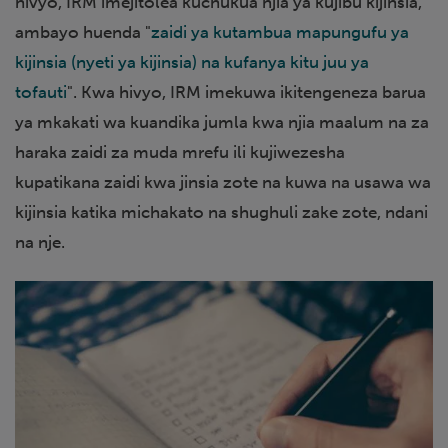
hivyo, IRM imejitolea kuchukua njia ya kujibu kijinsia,
ambayo huenda "
zaidi ya kutambua mapungufu ya
kijinsia (nyeti ya kijinsia) na kufanya kitu juu ya
tofauti
". Kwa hivyo, IRM imekuwa ikitengeneza barua
ya mkakati wa kuandika jumla kwa njia maalum na za
haraka zaidi za muda mrefu ili kujiwezesha
kupatikana zaidi kwa jinsia zote na kuwa na usawa wa
kijinsia katika michakato na shughuli zake zote, ndani
na nje.