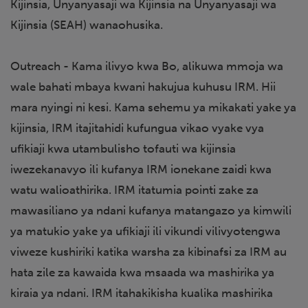
Kijinsia, Unyanyasaji wa Kijinsia na Unyanyasaji wa
Kijinsia (SEAH) wanaohusika.
Outreach - Kama ilivyo kwa Bo, alikuwa mmoja wa
wale bahati mbaya kwani hakujua kuhusu IRM. Hii
mara nyingi ni kesi. Kama sehemu ya mikakati yake ya
kijinsia, IRM itajitahidi kufungua vikao vyake vya
ufikiaji kwa utambulisho tofauti wa kijinsia
iwezekanavyo ili kufanya IRM ionekane zaidi kwa
watu walioathirika. IRM itatumia pointi zake za
mawasiliano ya ndani kufanya matangazo ya kimwili
ya matukio yake ya ufikiaji ili vikundi vilivyotengwa
viweze kushiriki katika warsha za kibinafsi za IRM au
hata zile za kawaida kwa msaada wa mashirika ya
kiraia ya ndani. IRM itahakikisha kualika mashirika