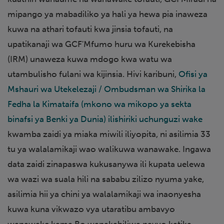
mipango ya mabadiliko ya hali ya hewa pia inaweza
kuwa na athari tofauti kwa jinsia tofauti, na
upatikanaji wa GCF'Mfumo huru wa Kurekebisha
(IRM) unaweza kuwa mdogo kwa watu wa
utambulisho fulani wa kijinsia. Hivi karibuni,
Ofisi ya
Mshauri wa Utekelezaji / Ombudsman wa Shirika la
Fedha la Kimataifa (mkono wa mikopo ya sekta
binafsi ya Benki ya Dunia) ilishiriki uchunguzi wake
kwamba zaidi ya miaka miwili iliyopita, ni asilimia 33
tu ya walalamikaji wao walikuwa wanawake. Ingawa
data zaidi zinapaswa kukusanywa ili kupata uelewa
wa wazi wa suala hili na sababu zilizo nyuma yake,
asilimia hii ya chini ya walalamikaji wa inaonyesha
kuwa kuna vikwazo vya utaratibu ambavyo