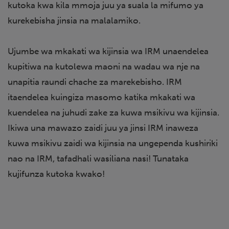
kutoka kwa kila mmoja juu ya suala la mifumo ya
kurekebisha jinsia na malalamiko.
Ujumbe wa mkakati wa kijinsia wa IRM unaendelea
kupitiwa na kutolewa maoni na wadau wa nje na
unapitia raundi chache za marekebisho. IRM
itaendelea kuingiza masomo katika mkakati wa
kuendelea na juhudi zake za kuwa msikivu wa kijinsia.
Ikiwa una mawazo zaidi juu ya jinsi IRM inaweza
kuwa msikivu zaidi wa kijinsia na ungependa kushiriki
nao na IRM, tafadhali wasiliana nasi! Tunataka
kujifunza kutoka kwako!