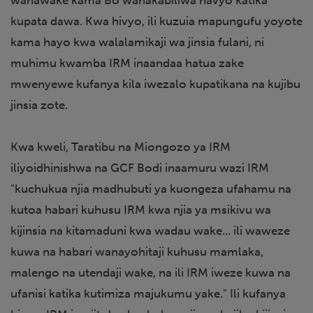
wanawake kama Bo wanakabiliwa navyo katika
kupata dawa. Kwa hivyo, ili kuzuia mapungufu yoyote
kama hayo kwa walalamikaji wa jinsia fulani, ni
muhimu kwamba IRM inaandaa hatua zake
mwenyewe kufanya kila iwezalo kupatikana na kujibu
jinsia zote.
Kwa kweli, Taratibu na Miongozo ya IRM
iliyoidhinishwa na GCF Bodi inaamuru wazi IRM
"kuchukua njia madhubuti ya kuongeza ufahamu na
kutoa habari kuhusu IRM kwa njia ya msikivu wa
kijinsia na kitamaduni kwa wadau wake... ili waweze
kuwa na habari wanayohitaji kuhusu mamlaka,
malengo na utendaji wake, na ili IRM iweze kuwa na
ufanisi katika kutimiza majukumu yake." Ili kufanya