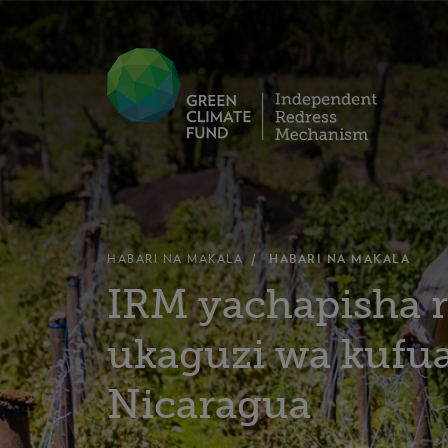
HABARI NA MAKALA
HABARI NA MAKALA
IRM yachapisha r
ukaguzi wa kufua
Nicaragua