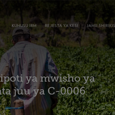
KUHUSU IRM
REJESTA YA KESI
JAMII
SHIRIKI
ipoti ya mwisho ya
ta juu ya C-0006