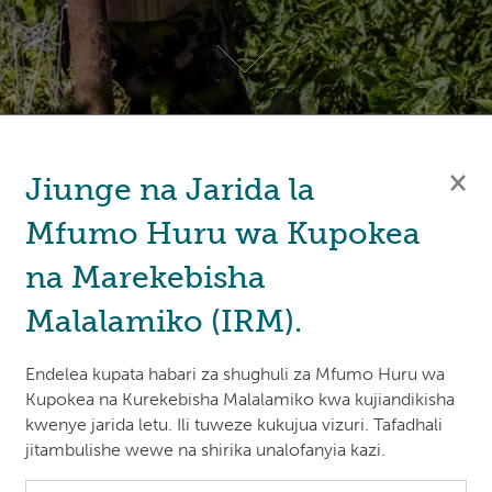
×
Jiunge na Jarida la
Mfumo Huru wa Kupokea
ini, 21 Julai 2023
- Bodi ya Mfuko wa Hali ya Hewa ya Kij
amuzi juu ya Kesi ya Mfumo wa Kujitegemea wa Kushughul
na Marekebisha
ragua
katika mkutano wa thelathini na sita (B.36) huko In
Malalamiko (IRM).
mnamo 12 Julai 2023.
Endelea kupata habari za shughuli za Mfumo Huru wa
katika aya ya 64 ya Taratibu na Miongozo ya IRM (PGs), "K
Kupokea na Kurekebisha Malalamiko kwa kujiandikisha
kalenda kutoka siku ambayo Bodi inachukua uamuzi juu ya 
kwenye jarida letu. Ili tuweze kukujua vizuri. Tafadhali
jitambulishe wewe na shirika unalofanyia kazi.
ta iliyowasilishwa na IRM, nakala ya ripoti ya mwisho ya
a kwa mlalamikaji na kuchapishwa kwenye tovuti ya IRM." 