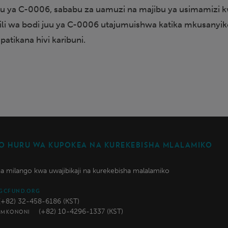
u ya C-0006, sababu za uamuzi na majibu ya usimamizi 
mili wa bodi juu ya C-0006 utajumuishwa katika mkusanyi
patikana hivi karibuni.
 HURU WA KUPOKEA NA KUREKEBISHA MLALAMIKO
a milango kwa uwajibikaji na kurekebisha malalamiko
GCFUND.ORG
(+82) 32-458-6186 (KST)
(+82) 10-4296-1337 (KST)
A MKONONI