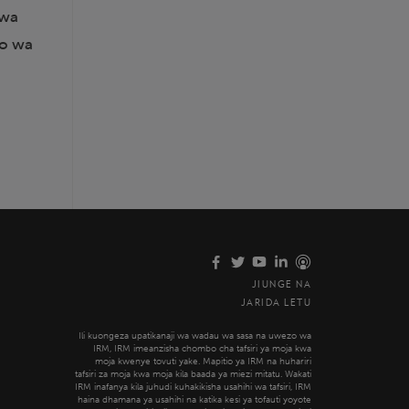
kwa
ko wa
JIUNGE NA
JARIDA LETU
Ili kuongeza upatikanaji wa wadau wa sasa na uwezo wa
IRM, IRM imeanzisha chombo cha tafsiri ya moja kwa
moja kwenye tovuti yake. Mapitio ya IRM na huhariri
tafsiri za moja kwa moja kila baada ya miezi mitatu. Wakati
IRM inafanya kila juhudi kuhakikisha usahihi wa tafsiri, IRM
haina dhamana ya usahihi na katika kesi ya tofauti yoyote