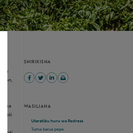
ani
SHIRIKISHA
ikia
cheon,
atika
WASILIANA
ripoti
Utaratibu huru wa Redress
Tuma barua pepe
Ripoti