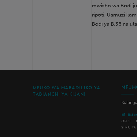
mwisho wa Bodi ju
ripoti. Uamuzi ka
Bodi ya B.36 na uta
MFUMO
MFUKO WA MABADILIKO YA
TABIANCHI YA KIJANI
Kufungu
IRM@
OFISI
SIMU Y