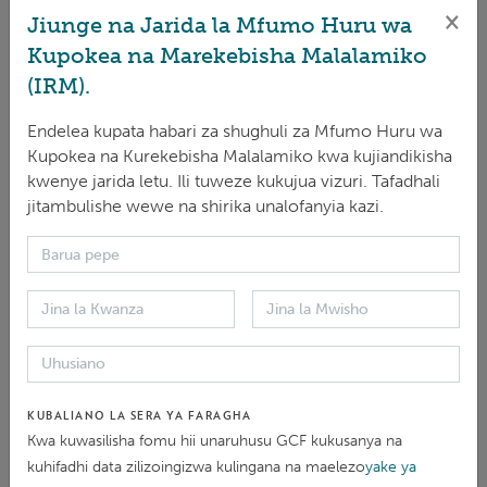
×
Jiunge na Jarida la Mfumo Huru wa
Kupokea na Marekebisha Malalamiko
(IRM).
KUPAKUA
|
KIINGEREZA
|
PDF 6.32 MB
Endelea kupata habari za shughuli za Mfumo Huru wa
Kupokea na Kurekebisha Malalamiko kwa kujiandikisha
kwenye jarida letu. Ili tuweze kukujua vizuri. Tafadhali
jitambulishe wewe na shirika unalofanyia kazi.
Ripoti ya Mwaka 2020 ya Mfumo Huru wa Kupokea
na· Kurekebisha Malalamiko (IRM) hutoa sasisho za
kina kuhusu kazi ya Mfumo Huru wa Kupokea na
Kurekebiha Malalamiko (IRM) katika mwaka 2020 na
mipango yake ya baadaye ya mwaka 2021. Licha ya
kuwa mwaka wenye changamoto, Mfumo Huru wa
KUBALIANO LA SERA YA FARAGHA
Kupokea na Kurekebisha Malalamiko (IRM) umeweza
Kwa kuwasilisha fomu hii unaruhusu GCF kukusanya na
kufikia mpango kazi wake wa mwaka 2020 na
kuhifadhi data zilizoingizwa kulingana na maelezo
yake ya