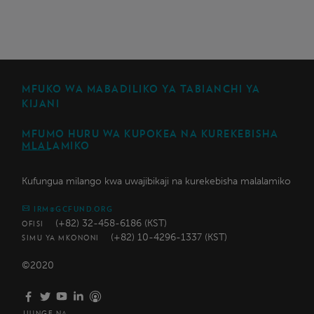
MFUKO WA MABADILIKO YA TABIANCHI YA
KIJANI
MFUMO HURU WA KUPOKEA NA KUREKEBISHA
MLALAMIKO
Kufungua milango kwa uwajibikaji na kurekebisha malalamiko
IRM@GCFUND.ORG
(+82) 32-458-6186 (KST)
OFISI
(+82) 10-4296-1337 (KST)
SIMU YA MKONONI
©2020
JIUNGE NA